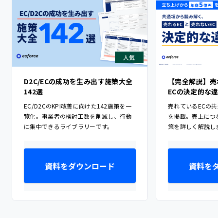
人気
D2C/ECの成功を生み出す施策大全
【完全解説】売
142選
ECの決定的な
EC/D2CのKPI改善に向けた142施策を一
売れているECの
覧化。事業者の検討工数を削減し、行動
を掲載。売上につ
に集中できるライブラリーです。
策を詳しく解説し
資料をダウンロード
資料を