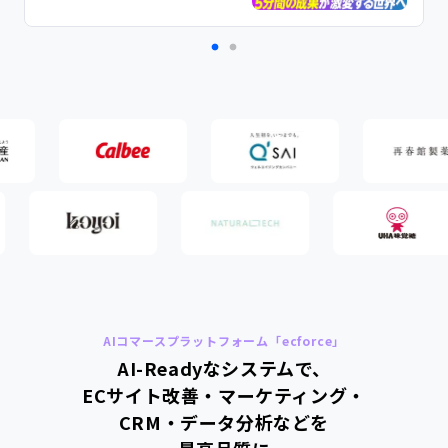
OMO（店舗とECの連携）
ピックアップ事例
来店予約
データ分析・活用
今更聞けない！Meta広告の基礎セミナー
AI活用で業務効率化
詳細を見る
D2C/ECの成功を生み出す施策大全142選
詳細を見る
ecforceへの移行で施策の実行スピードが5
販売方法ごとの特徴
倍に向上。パーソナライズヘアケアブランド
「MEDULLA」を展開するSpartyが得た、メ
総合通販
詳細を見る
ーカーとしての基礎体力と強い運用体制
AIコマースプラットフォーム「ecforce」
（商品が多いショップ様向け）
AI-Readyなシステムで、
定期通販
ECサイト改善・マーケティング・
（商品が少ないショップ様向け）
CRM・データ分析などを