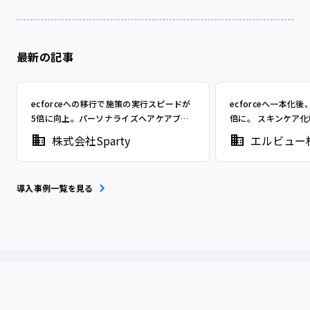
最新の記事
ecforceへの移行で施策の実行スピードが
ecforceへ一本化
5倍に向上。パーソナライズヘアケアブラ
倍に。 スキンケア
ンド「MEDULLA」を展開するSpartyが得
ュー」が実現した、
株式会社Sparty
エルビュー
た、メーカーとしての基礎体力と強い運用
運営とは
体制
導入事例一覧を見る