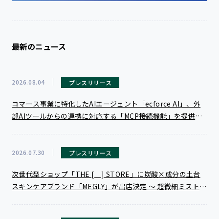
最新のニュース
2026.08.04
プレスリリース
コマース事業に特化したAIエージェント「ecforce AI」、外
部AIツールからの連携に対応する「MCP接続機能」を提供開
始 〜 使い慣れた外部AIツールから、ecforceのデータ参照や
各種操作が可能に 〜
2026.07.30
プレスリリース
次世代型ショップ「THE [ ] STORE」に炭酸×成分の土台
スキンケアブランド「MEGLY」が出店決定 〜 超微細ミスト
で“シュッと整う”体験ができるPOP UP STOREを期間限定開
催！〜