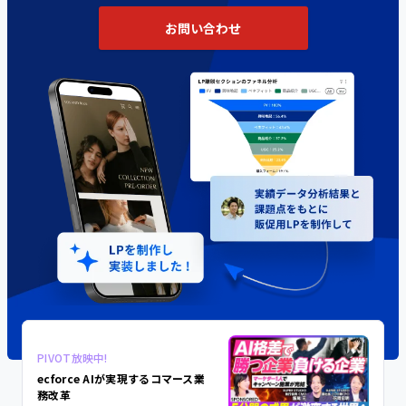
導入企業一覧
グ支援 / デジタルツール基盤構築支援
お問い合わせ
イベント・セミナー一覧
施策事例一覧
Commerce DX for Enterprise
エンタープライズ企業向け
業種から探す
コマースDXプロジェクト
パーソナルケア/ヘアケア
イベント・セミナーを探す
カテゴリーから資料を探す
ヘルス/ウェルネス
近日開催予定のセミナー
ecforceでできること
トレンド・ノウハウ
フード/ドリンク
今すぐ視聴可能なセミナー
ECサイト構築 / 新規立ち上げ
セミナーレポート
ホビー/ライフスタイル
新規顧客獲得
事業活用フォーマット
ペット
ピックアップセミナー
リピート売上拡大
PIVOT放映中!
C
その他
ecforce AIが実現するコマース業
ECサイトリニューアル
ピックアップ資料
務改革