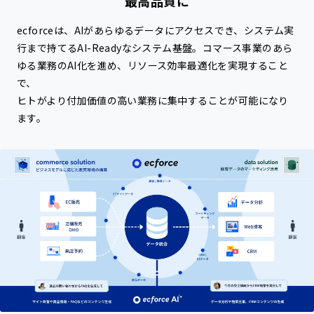
最高品質に
ecforceは、AIがあらゆるデータにアクセスでき、システム実
商材ごとの特徴
行まで持てるAI-Readyなシステム基盤。
コマース事業のあら
コスメ・美容・健康食品
ゆる業務のAI化を進め、リソース効率最適化を実現すること
で、
食品・飲料品
ヒトがより付加価値の高い業務に集中することが可能になり
ます。
アパレル
提携サービス一覧
セキュリティ対策
パートナープログラム
請求書の立替払い