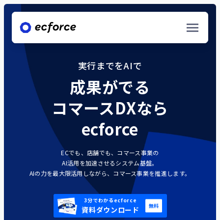
ecforce | AIコマースプラットフォーム/EC構築システム
実行までをAIで
成果がでる
サービス/ソリューション
コマースDXなら
ecforce
ecforce commerce solution
EC販売 / 店舗販売・OMO / 来店予約・決済
ECでも、店舗でも、コマース事業の
AI活用を加速させるシステム基盤。
ecforce data solution
AIの力を最大限活用しながら、コマース事業を推進します。
データ統合 / データ分析 / データ活用
導入事例一覧
ecforce consulting
3分でわかるecforce
資料ダウンロード
新規ブランド立ち上げ支援 / デジタルマーケティン
ナレッジ資料一覧